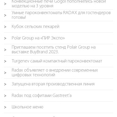
Конвекционные печи Gogol пополнились новой
>
моделью на 3 уровня
Умные пароконвектоматы RADAX для гостендеров
>
готовы!
Кубок сельских пекарей
>
Polar Group на «ПИР Экспо»
>
Приглашаем посетить стенд Polair Group на
>
выставке BuyBrand 2023.
Turgenev самый компактный пароконвектомат
>
Radax объявляет о внедрении современных
>
цифровых технологий
Запущена вторая производственная линия
>
Radax под софитами Gastreet’a
>
Школьное меню
>