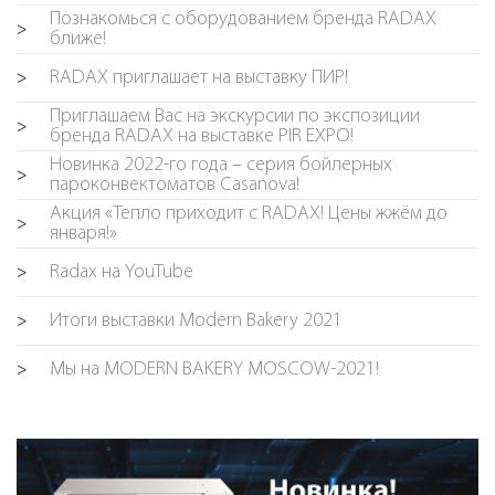
Познакомься с оборудованием бренда RADAX
>
ближе!
RADAX приглашает на выставку ПИР!
>
Приглашаем Вас на экскурсии по экспозиции
>
бренда RADAX на выставке PIR EXPO!
Новинка 2022-го года – серия бойлерных
>
пароконвектоматов Casanova!
Акция «Тепло приходит с RADAX! Цены жжём до
>
января!»
Radax на YouTube
>
Итоги выставки Modern Bakery 2021
>
Мы на MODERN BAKERY MOSCOW-2021!
>