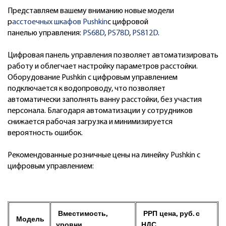
Представляем вашему вниманию новые модели
р
асстоечных шкафов Pushkin
c цифровой
панелью управления:
PS68D
,
PS78D
,
PS812D
.
Цифровая панель управления позволяет автоматизировать
работу и облегчает настройку параметров расстойки.
Оборудование Pushkin c цифровым управлением
подключается к водопроводу, что позволяет
автоматически заполнять ванну расстойки, без участия
персонала. Благодаря автоматизации у сотрудников
снижается рабочая загрузка и минимизируется
вероятность ошибок.
Рекомендованные розничные цены на линейку Pushkin с
цифровым управлением:
Вместимость,
РРП цена, руб. с
Модель
уровни
НДС