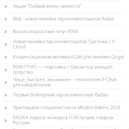
Акция "Поймай волну свежести"
>
Blok - новая линейка пароконвектоматов Radax
>
Высокоскоростные печи VENIX
>
Новая линейка пароконветоматов Тургенев с X-
>
Cloud
Конденсационная вытяжка KG46 для линейки Gogol
>
RS8677H9S — подставка с баком под моющее
>
средство
Чище, быстрее, экономнее – технология X-Clean
>
для каждой кухни
Первый бойлерный пароконвектомат Radax!
>
Приглашаем специалистов на Modern Bakery 2024
>
RADAX лауреат конкурса «100 лучших товаров
>
России»