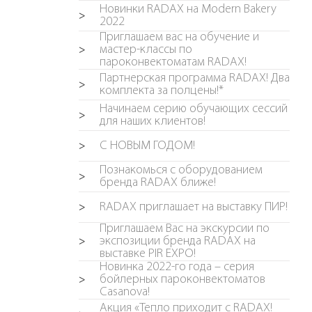
Новинки RADAX на Modern Bakery
>
2022
Приглашаем вас на обучение и
мастер-классы по
>
пароконвектоматам RADAX!
Партнерская программа RADAX! Два
>
комплекта за полцены!*
Начинаем серию обучающих сессий
>
для наших клиентов!
С НОВЫМ ГОДОМ!
>
Познакомься с оборудованием
>
бренда RADAX ближе!
RADAX приглашает на выставку ПИР!
>
Приглашаем Вас на экскурсии по
экспозиции бренда RADAX на
>
выставке PIR EXPO!
Новинка 2022-го года – серия
бойлерных пароконвектоматов
>
Casanova!
Акция «Тепло приходит с RADAX!