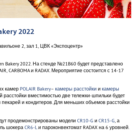
kery 2022
вильоне 2, зал 1, ЦВК «Экспоцентр»
n Bakery 2022. На стенде №21B60 будет представлено
IR, CARBOMA и RADAX. Мероприятие состоится с 14-17
ых камер
POLAIR Bakery
–
камеры расстойки
и
камеры
ной расстойки вместимостью две тележки-шпильки будет
 пекарей и кондитеров. Для меньших объемов расстойки
удут продемонстрированы модели
CR10-G
и
CR15-G
, а
ель шокера
CR6-L
и пароконвектомат RADAX на 6 уровней.