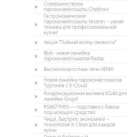
Совершенствуем
>
пароконвектоматы Chekhov!
Гастрономические
пароконвектоматы Yesenin – умная
>
техника для профессиональной
кухни!
Акция "Поймай волну свежести"
>
Blok - новая линейка
>
пароконвектоматов Radax
Высокоскоростные печи VENIX
>
Новая линейка пароконветоматов
>
Тургенев с X-Cloud
Конденсационная вытяжка KG46 для
>
линейки Gogol
RS8677H9S — подставка с баком
>
под моющее средство
Чище, быстрее, экономнее –
технология X-Clean для каждой
>
кухни