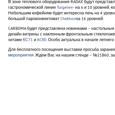
В зоне теплового оборудования RADAX будут представ
гастрономической линии
Turgenev
- на 6 и 10 уровней, 
Небольшим кофейням будет интересна печь на 4 уровн
большой пароконвектомат
Chekhov
на 16 уровней.
CARBOMA будет представлена новинками – настольны
дизайн витрины с наклонным фронтальным стеклопакет
хитами
КС71
и
KC80
. Особо актуальна в начале летнег
Для бесплатного посещения выставки просьба заране
мероприятия
. Ждем Вас на нашем стенде – №21B60, за