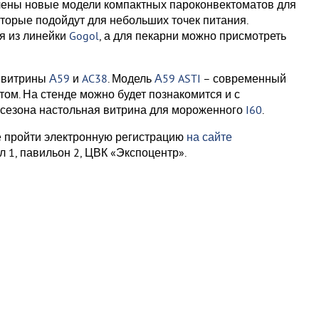
лены новые модели компактных пароконвектоматов для
которые подойдут для небольших точек питания.
я из линейки
Gogol
, а для пекарни можно присмотреть
е витрины
А59
и
AC38
. Модель
А59 ASTI
– современный
ом. На стенде можно будет познакомится и с
о сезона настольная витрина для мороженного
I60
.
е пройти электронную регистрацию
на сайте
л 1, павильон 2, ЦВК «Экспоцентр».