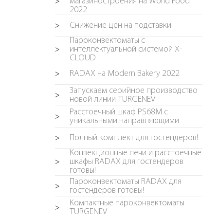
магазиностроения на World Food
>
2022
Снижение цен на подставки
>
Пароконвектоматы с
интеллектуальной системой X-
>
CLOUD
RADAX на Modern Bakery 2022
>
Запускаем серийное производство
>
новой линии TURGENEV
Расстоечный шкаф PS68M с
>
уникальными направляющими
Полный комплект для гостендеров!
>
Конвекционные печи и расстоечные
шкафы RADAX для гостендеров
>
готовы!
Пароконвектоматы RADAX для
>
гостендеров готовы!
Компактные пароконвектоматы
>
TURGENEV