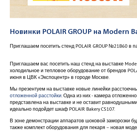
Новинки POLAIR GROUP на Modern Ba
Приглашаем посетить стенд POLAIR GROUP №21B60 в па
Приглашаем вас посетить наш стенд на выставке Moder
холодильное и тепловое оборудование от брендов POLA
июня в ЦВК «Экспоцентр» в городе Москве.
Мы презентуем на выставке новые линейки расстоечн
отложенной расстойки
. Одна из них - камера отложен
представлена на выставке и не оставит равнодушными
идеально подойдет шкаф POLAIR Bakery CS107.
В зоне демонстрации аппаратов шоковой заморозки б
также комплект оборудования для пекаря – новая мод