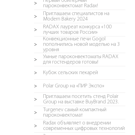
Первый бойлерный
>
пароконвектомат Radax!
Приглашаем специалистов на
>
Modern Bakery 2024
RADAX лауреат конкурса «100
>
лучших товаров России»
Конвекционные печи Gogol
пополнились новой моделью на 3
>
уровня
Умные пароконвектоматы RADAX
>
для гостендеров готовы!
Кубок сельских пекарей
>
Polar Group на «ПИР Экспо»
>
Приглашаем посетить стенд Polair
>
Group на выставке BuyBrand 2023.
Turgenev самый компактный
>
пароконвектомат
Radax объявляет о внедрении
>
современных цифровых технологий