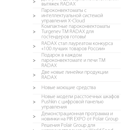
>
вытяжек RADAX
Пароконвектоматы с
интеллектуальной системой
>
управления X-Cloud
Компактные пароконвектоматы
Turgenev TM RADAX для
>
гостендеров готовы!
RADAX стал лауреатом конкурса
>
«100 лучших товаров России»
Подарок в каждом
пароконвектомате и печи TM
>
RADAX
Две новые линейки продукции
>
RADAX
Новые моющие средства
>
Новые модели расстоечных шкафов
Pushkin c цифровой панелью
>
управления
Демонстрационная программа и
>
новинки на PIR EXPO от Polair Group
Решения Polair Group для