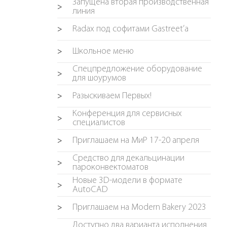
Запущена вторая производственная
>
линия
Radax под софитами Gastreet’a
>
Школьное меню
>
Спецпредложение оборудование
>
для шоурумов
Разыскиваем Первых!
>
Конференция для сервисных
>
специалистов
Приглашаем на МиР 17-20 апреля
>
Средство для декальцинации
>
пароконвектоматов
Новые 3D-модели в формате
>
AutoCAD
Приглашаем на Modern Bakery 2023
>
Доступно два варианта исполнения