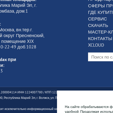
лика Марий Эл, г.
СФЕРЫ П
омбаза, дом.1
ГДЕ КУПИТ
СЕРВИС
:
СКАЧАТЬ
осква, вн.тер.г.
МАСТЕР-К
 округ Пресненский,
КОНТАКТЫ
6, помещение XIX
XCLOUD
120-22-49 доб.1028
dax при
и:
23
200004114 ИНН 1224007780 / КПП 122401001
, Республика Марий Эл, г. Волжск, ул. Промбаза, дом 1, помещение 7А, этаж 1
На сайте обрабатываются фа
сит исключительно информационный характер, и информация, размещенная н
удобной. Продолжая использ