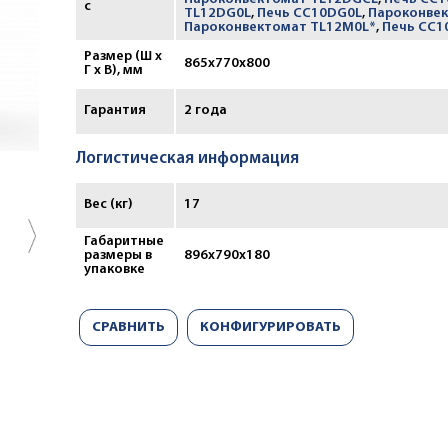
с
TL12DG0L
,
Печь CC10DG0L
,
Пароконвек
Пароконвектомат TL12M0L*
,
Печь CC1
Размер (Ш х
865x770x800
Г х В), мм
Гарантия
2 года
Логистическая информация
Вес (кг)
17
Габаритные
размеры в
896х790х180
упаковке
СРАВНИТЬ
КОНФИГУРИРОВАТЬ