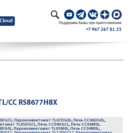
Cloud
Поддержка Radax при приготовлении
+7 967 267 81 23
TL/CC RS8677H8X
06DGCL
,
Пароконвектомат TL07DG0L
,
Печь CC06DG0L
,
ктомат TL05DGCL
,
Печь CC04DGCL
,
Печь CC06M0L
,
4DG0L
,
Пароконвектомат TL05M0L
,
Печь CC04M0L
,
10DGCL
,
Пароконвектомат TL12DGCL*
,
Пароконвектомат