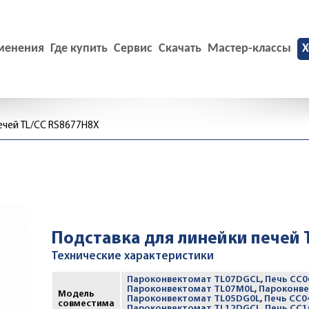
менения
Где купить
Сервис
Скачать
Мастер-классы
X
ечей TL/CC RS8677H8X
Подставка для линейки печей 
Технические характеристики
Пароконвектомат TL07DGCL
,
Печь CC
Пароконвектомат TL07M0L
,
Пароконве
Модель
Пароконвектомат TL05DG0L
,
Печь CC0
совместима
Пароконвектомат TL12DGCL
,
Печь CC