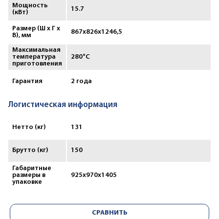
Мощность
15.7
(кВт)
Размер (Ш х Г х
867х826х1246,5
В), мм
Максимальная
температура
280°С
приготовления
Гарантия
2 года
Логистическая информация
Нетто (кг)
131
Брутто (кг)
150
Габаритные
размеры в
925x970x1405
упаковке
СРАВНИТЬ