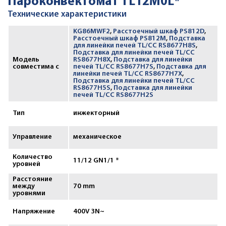
Пароконвектомат TL12M0L*
Технические характеристики
KG86MWF2
,
Расстоечный шкаф PS812D
,
Расстоечный шкаф PS812M
,
Подставка
для линейки печей TL/CC RS8677H8S
,
Подставка для линейки печей TL/CC
Модель
RS8677H8X
,
Подставка для линейки
совместима с
печей TL/CC RS8677H7S
,
Подставка для
линейки печей TL/CC RS8677H7X
,
Подставка для линейки печей TL/CC
RS8677H5S
,
Подставка для линейки
печей TL/CC RS8677H2S
Тип
инжекторный
Управление
механическое
Количество
11/12 GN1/1 *
уровней
Расстояние
между
70 mm
уровнями
Напряжение
400V 3N~