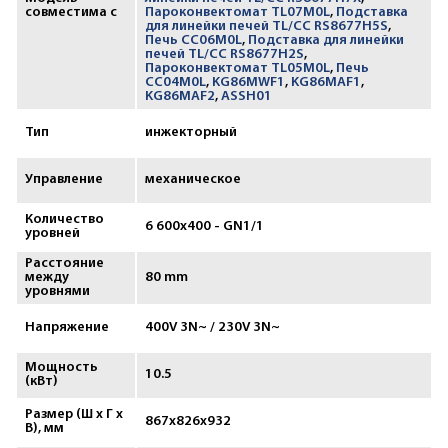
совместима с
Пароконвектомат TL07M0L
,
Подставка
для линейки печей TL/CC RS8677H5S
,
Печь CC06M0L
,
Подставка для линейки
печей TL/CC RS8677H2S
,
Пароконвектомат TL05M0L
,
Печь
CC04M0L
,
KG86MWF1
,
KG86MAF1
,
KG86MAF2
,
ASSH01
Тип
инжекторный
Управление
механическое
Количество
6 600х400 - GN1/1
уровней
Расстояние
между
80 mm
уровнями
Напряжение
400V 3N~ / 230V 3N~
Мощность
10.5
(кВт)
Размер (Ш х Г х
867х826х932
В), мм