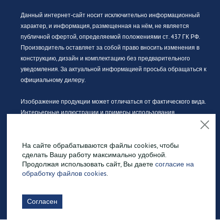
Данный интернет-сайт носит исключительно информационный
характер, и информация, размещенная на нём, не является
публичной офертой, определяемой положениями ст. 437 ГК РФ.
Производитель оставляет за собой право вносить изменения в
конструкцию, дизайн и комплектацию без предварительного
уведомления. За актуальной информацией просьба обращаться к
официальному дилеру.
Изображение продукции может отличаться от фактического вида.
Интерьерные иллюстрации и примеры использования
оборудования являются вариантами эксплуатации. Просим
внимательно знакомиться с техническими характеристиками
На сайте обрабатываются файлы cookies, чтобы
оборудования.
сделать Вашу работу максимально удобной.
Продолжая использовать сайт, Вы даете
согласие на
Политика конфиденциальности
обработку файлов cookies
.
Политика обработки персональных данных
Согласен