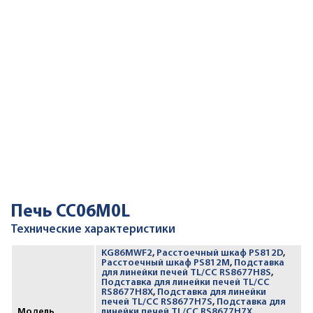
Печь CC06M0L
Технические характеристики
KG86MWF2
,
Расстоечный шкаф PS812D
,
Расстоечный шкаф PS812M
,
Подставка
для линейки печей TL/CC RS8677H8S
,
Подставка для линейки печей TL/CC
RS8677H8X
,
Подставка для линейки
печей TL/CC RS8677H7S
,
Подставка для
Модель
линейки печей TL/CC RS8677H7X
,