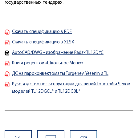
государственных тендерах.
Скачать спецификацию в PDF
Скачать спецификацию в XLSX
AutoCAD/DWG - изображение Radax TL12DYC
Книга рецептов «Школьное Меню»
ДС на пароконвектоматы Turgenev, Yesenin и TL
Руководство по эксплуатации для линий Толстой и Чехов
моделей TL12DGCL* и TL12DG0L*