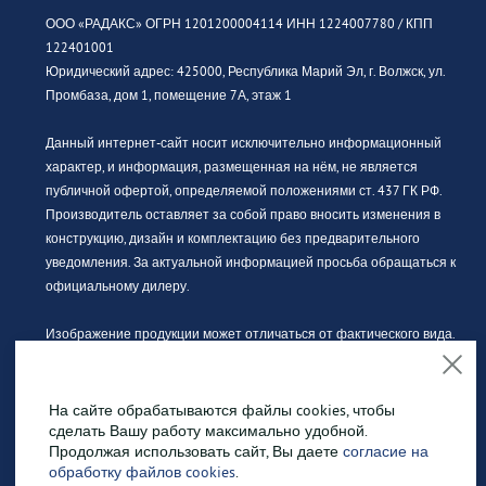
ООО «РАДАКС» ОГРН 1201200004114 ИНН 1224007780 / КПП
122401001
Юридический адрес: 425000, Республика Марий Эл, г. Волжск, ул.
Промбаза, дом 1, помещение 7А, этаж 1
Данный интернет-сайт носит исключительно информационный
характер, и информация, размещенная на нём, не является
публичной офертой, определяемой положениями ст. 437 ГК РФ.
Производитель оставляет за собой право вносить изменения в
конструкцию, дизайн и комплектацию без предварительного
уведомления. За актуальной информацией просьба обращаться к
официальному дилеру.
Изображение продукции может отличаться от фактического вида.
Интерьерные иллюстрации и примеры использования
оборудования являются вариантами эксплуатации. Просим
внимательно знакомиться с техническими характеристиками
На сайте обрабатываются файлы cookies, чтобы
сделать Вашу работу максимально удобной.
оборудования.
Продолжая использовать сайт, Вы даете
согласие на
обработку файлов cookies
.
Политика конфиденциальности