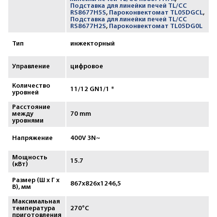
Подставка для линейки печей TL/CC
RS8677H5S
,
Пароконвектомат TL05DGCL
,
Подставка для линейки печей TL/CC
RS8677H2S
,
Пароконвектомат TL05DG0L
Тип
инжекторный
Управление
цифровое
Количество
11/12 GN1/1 *
уровней
Расстояние
между
70 mm
уровнями
Напряжение
400V 3N~
Мощность
15.7
(кВт)
Размер (Ш х Г х
867х826х1246,5
В), мм
Максимальная
температура
270°С
приготовления