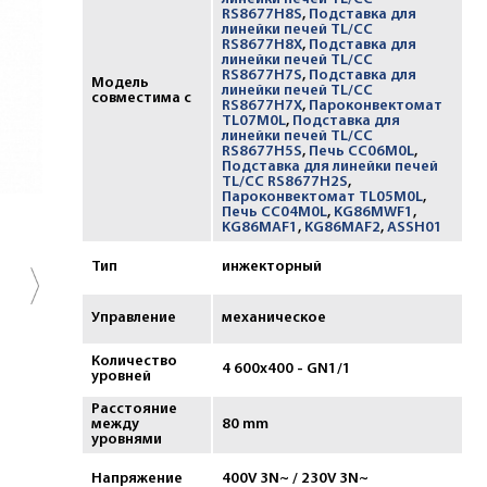
RS8677H8S
,
Подставка для
линейки печей TL/CC
RS8677H8X
,
Подставка для
линейки печей TL/CC
RS8677H7S
,
Подставка для
Модель
линейки печей TL/CC
совместима с
RS8677H7X
,
Пароконвектомат
TL07M0L
,
Подставка для
линейки печей TL/CC
RS8677H5S
,
Печь CC06M0L
,
Подставка для линейки печей
TL/CC RS8677H2S
,
Пароконвектомат TL05M0L
,
Печь CC04M0L
,
KG86MWF1
,
KG86MAF1
,
KG86MAF2
,
ASSH01
Тип
инжекторный
Управление
механическое
Количество
4 600х400 - GN1/1
уровней
Расстояние
между
80 mm
уровнями
Напряжение
400V 3N~ / 230V 3N~