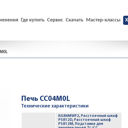
менения
Где купить
Сервис
Скачать
Мастер-классы
X
4M0L
Печь CC04M0L
Технические характеристики
KG86MWF2
,
Расстоечный шкаф
PS812D
,
Расстоечный шкаф
PS812M
,
Подставка для
линейки печей TL/CC