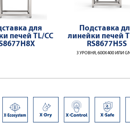
ставка для
Подставка д
ки печей TL/CC
линейки печей T
S8677H8X
RS8677H5S
3 УРОВНЯ, 600Х400 ИЛИ G