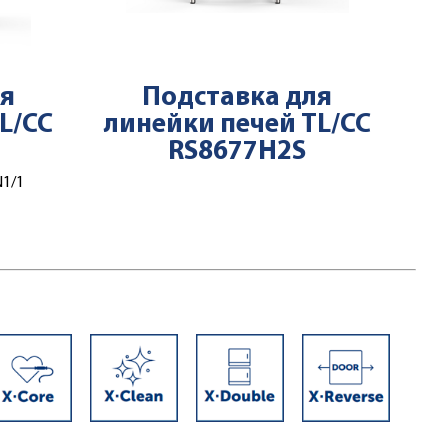
ля
Подставка для
L/CC
линейки печей TL/CC
RS8677H2S
N1/1