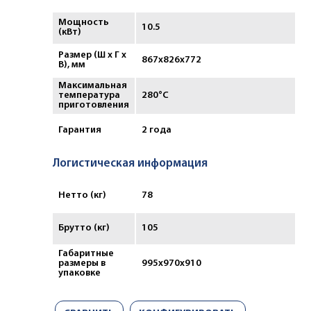
Мощность
10.5
(кВт)
Размер (Ш х Г х
867х826х772
В), мм
Максимальная
температура
280°С
приготовления
Гарантия
2 года
Логистическая информация
Нетто (кг)
78
Брутто (кг)
105
Габаритные
размеры в
995x970x910
упаковке