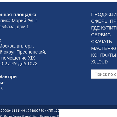
ПРОДУКЦИ
нная площадка:
лика Марий Эл, г.
СФЕРЫ П
омбаза, дом.1
ГДЕ КУПИТ
СЕРВИС
:
СКАЧАТЬ
осква, вн.тер.г.
МАСТЕР-К
 округ Пресненский,
КОНТАКТЫ
6, помещение XIX
XCLOUD
120-22-49 доб.1028
dax при
и:
23
200004114 ИНН 1224007780 / КПП 122401001
, Республика Марий Эл, г. Волжск, ул. Промбаза, дом 1, помещение 7А, этаж 1