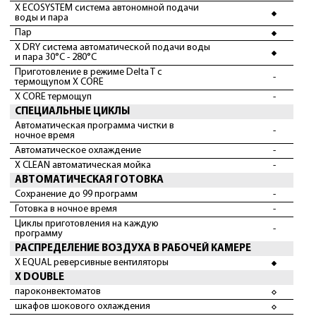
X ECOSYSTEM система автономной подачи
воды и пара
Пар
X DRY система автоматической подачи воды
и пара 30°С - 280°С
Приготовление в режиме Delta T с
-
термощупом X CORE
X CORE термощуп
-
СПЕЦИАЛЬНЫЕ ЦИКЛЫ
Автоматическая программа чистки в
-
ночное время
Автоматическое охлаждение
-
X CLEAN автоматическая мойка
-
АВТОМАТИЧЕСКАЯ ГОТОВКА
Сохранение до 99 программ
-
Готовка в ночное время
-
Циклы приготовления на каждую
-
программу
РАСПРЕДЕЛЕНИЕ ВОЗДУХА В РАБОЧЕЙ КАМЕРЕ
X EQUAL реверсивные вентиляторы
X DOUBLE
пароконвектоматов
шкафов шокового охлаждения