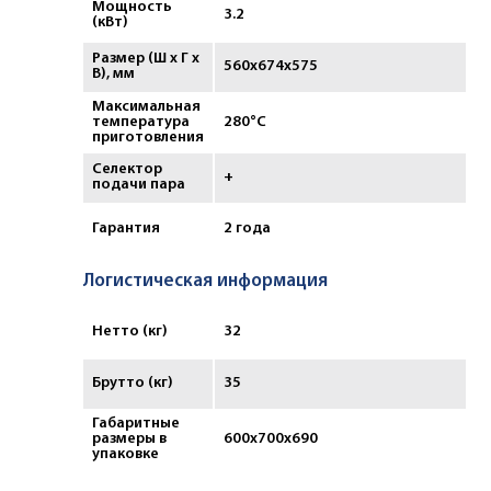
Мощность
3.2
(кВт)
Размер (Ш х Г х
560x674x575
В), мм
Максимальная
температура
280°С
приготовления
Селектор
+
подачи пара
Гарантия
2 года
Логистическая информация
Нетто (кг)
32
Брутто (кг)
35
Габаритные
размеры в
600х700х690
упаковке