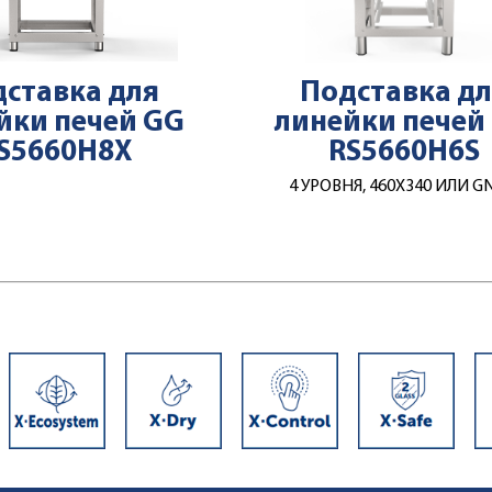
ставка для
Подставка д
йки печей GG
линейки печей
S5660H8X
RS5660H6S
4 УРОВНЯ, 460Х340 ИЛИ G