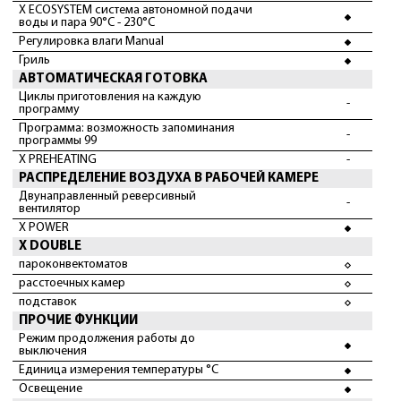
X ECOSYSTEM система автономной подачи
воды и пара 90°С - 230°С
Регулировка влаги Manual
Гриль
АВТОМАТИЧЕСКАЯ ГОТОВКА
Циклы приготовления на каждую
-
программу
Программа: возможность запоминания
-
программы 99
X PREHEATING
-
РАСПРЕДЕЛЕНИЕ ВОЗДУХА В РАБОЧЕЙ КАМЕРЕ
Двунаправленный реверсивный
-
вентилятор
X POWER
X DOUBLE
пароконвектоматов
расстоечных камер
подставок
ПРОЧИЕ ФУНКЦИИ
Режим продолжения работы до
выключения
Единица измерения температуры °C
Освещение