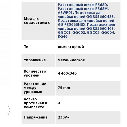
Расстоечный шкаф PS68D
,
Расстоечный шкаф PS68M
,
ASWP01
,
Подставка для
линейки печей GG RS5660H8S
,
Модель
Подставка для линейки печей
совместима с
GG RS5660H8X
,
Подставка для
линейки печей GG RS5660H6S
,
GGC01
,
GGC02
,
GGC03
,
GGC04
,
KG46
Тип
инжекторный
Управление
механическое
Количество
4 460х340
уровней
Расстояние
между
75 mm
уровнями
Кол-во
противней в
4
комплекте
Напряжение
230V~