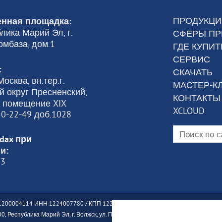
ПРОДУКЦИ
нная площадка:
лика Марий Эл, г.
СФЕРЫ П
омбаза, дом.1
ГДЕ КУПИТ
СЕРВИС
:
СКАЧАТЬ
осква, вн.тер.г.
МАСТЕР-К
 округ Пресненский,
КОНТАКТЫ
6, помещение XIX
XCLOUD
120-22-49 доб.1028
dax при
и:
23
200004114 ИНН 1224007780 / КПП 122401001
, Республика Марий Эл, г. Волжск, ул. Промбаза, дом 1, помещение 7А, этаж 1