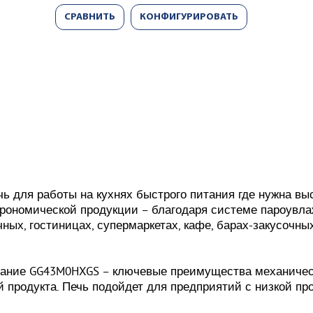
СРАВНИТЬ
КОНФИГУРИРОВАТЬ
 для работы на кухнях быстрого питания где нужна выс
трономической продукции – благодаря системе пароувл
чных, гостиницах, супермаркетах, кафе, барах-закусочн
вание GG43M0HXGS – ключевые преимущества механическо
й продукта. Печь подойдет для предприятий с низкой п