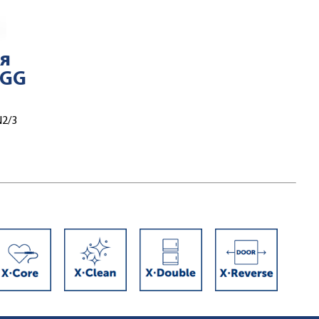
ля
 GG
N2/3