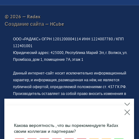
© 2026 — Radax
Создание сайта —
HCube
ООО «РАДАКС» ОГРН 1201200004114 ИНН 1224007780 / КПП
122401001
Юридический адрес: 425000, Республика Марий Эл, г. Волжск, ул.
Промбаза, дом 1, помещение 7А, этаж 1
Данный интернет-сайт носит исключительно информационный
характер, и информация, размещенная на нём, не является
публичной офертой, определяемой положениями ст. 437 ГК РФ.
Производитель оставляет за собой право вносить изменения в
конструкцию, дизайн и комплектацию без предварительного
уведомления. За актуальной информацией просьба обращаться к
официальному дилеру.
На сайте обрабатываются файлы cookies, чтобы
сделать Вашу работу максимально удобной.
Какова вероятность , что вы порекомендуете Radax
Изображение продукции может отличаться от фактического вида.
Продолжая использовать сайт, Вы даете
согласие на
своим коллегам и партнерам?
Интерьерные иллюстрации и примеры использования
обработку файлов cookies
.