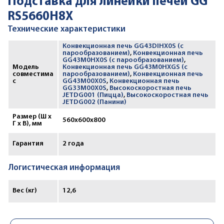
Подставка для линейки печей GG
RS5660H8X
Технические характеристики
Конвекционная печь GG43DIHX0S (с
парообразованием)
,
Конвекционная печь
GG43M0HX0S (с парообразованием)
,
Модель
Конвекционная печь GG43M0HXGS (с
совместима
парообразованием)
,
Конвекционная печь
с
GG43M00X0S
,
Конвекционная печь
GG33M00X0S
,
Высокоскоростная печь
JETDG001 (Пицца)
,
Высокоскоростная печь
JETDG002 (Панини)
Размер (Ш х
560x600x800
Г х В), мм
Гарантия
2 года
Логистическая информация
Вес (кг)
12,6