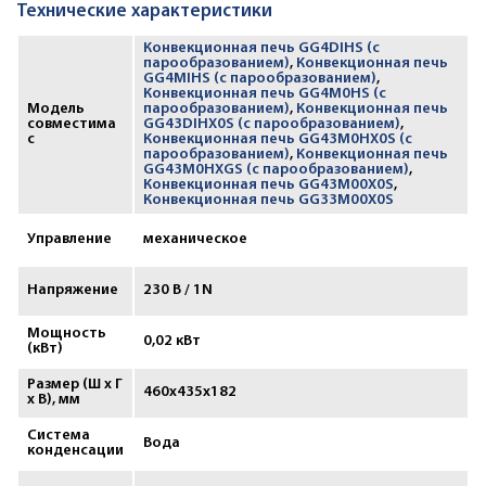
Технические характеристики
Конвекционная печь GG4DIHS (с
парообразованием)
,
Конвекционная печь
GG4MIHS (с парообразованием)
,
Конвекционная печь GG4M0HS (с
Модель
парообразованием)
,
Конвекционная печь
совместима
GG43DIHX0S (с парообразованием)
,
с
Конвекционная печь GG43M0HX0S (с
парообразованием)
,
Конвекционная печь
GG43M0HXGS (с парообразованием)
,
Конвекционная печь GG43M00X0S
,
Конвекционная печь GG33M00X0S
Управление
механическое
Напряжение
230 В / 1N
Мощность
0,02 кВт
(кВт)
Размер (Ш х Г
460х435х182
х В), мм
Система
Вода
конденсации