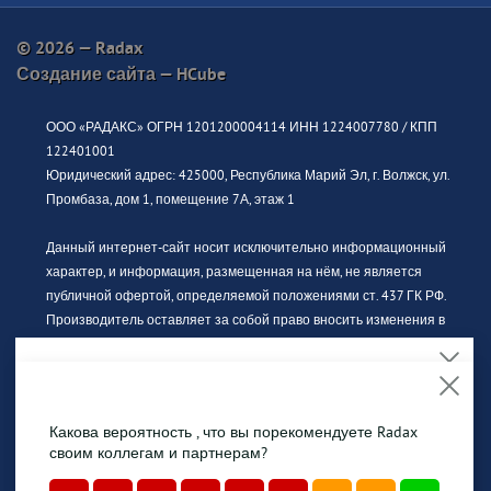
© 2026 — Radax
Создание сайта —
HCube
ООО «РАДАКС» ОГРН 1201200004114 ИНН 1224007780 / КПП
122401001
Юридический адрес: 425000, Республика Марий Эл, г. Волжск, ул.
Промбаза, дом 1, помещение 7А, этаж 1
Данный интернет-сайт носит исключительно информационный
характер, и информация, размещенная на нём, не является
публичной офертой, определяемой положениями ст. 437 ГК РФ.
Производитель оставляет за собой право вносить изменения в
конструкцию, дизайн и комплектацию без предварительного
уведомления. За актуальной информацией просьба обращаться к
официальному дилеру.
На сайте обрабатываются файлы cookies, чтобы
сделать Вашу работу максимально удобной.
Какова вероятность , что вы порекомендуете Radax
Изображение продукции может отличаться от фактического вида.
Продолжая использовать сайт, Вы даете
согласие на
своим коллегам и партнерам?
Интерьерные иллюстрации и примеры использования
обработку файлов cookies
.
оборудования являются вариантами эксплуатации. Просим