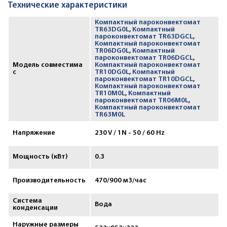
Технические характеристики
Компактный пароконвектомат
TR63DG0L
,
Компактный
пароконвектомат TR63DGCL
,
Компактный пароконвектомат
TR06DG0L
,
Компактный
пароконвектомат TR06DGCL
,
Модель совместима
Компактный пароконвектомат
с
TR10DG0L
,
Компактный
пароконвектомат TR10DGCL
,
Компактный пароконвектомат
TR10M0L
,
Компактный
пароконвектомат TR06M0L
,
Компактный пароконвектомат
TR63M0L
Напряжение
230 V / 1N - 50 / 60 Hz
Мощность (кВт)
0.3
Производительность
470/900 м3/час
Система
Вода
конденсации
Наружные размеры