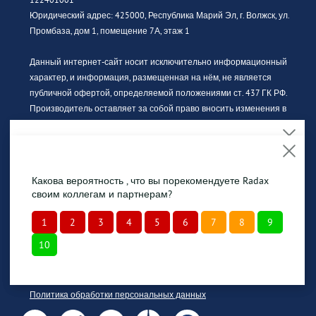
Юридический адрес: 425000, Республика Марий Эл, г. Волжск, ул.
Промбаза, дом 1, помещение 7А, этаж 1
Данный интернет-сайт носит исключительно информационный
характер, и информация, размещенная на нём, не является
публичной офертой, определяемой положениями ст. 437 ГК РФ.
Производитель оставляет за собой право вносить изменения в
конструкцию, дизайн и комплектацию без предварительного
уведомления. За актуальной информацией просьба обращаться к
официальному дилеру.
На сайте обрабатываются файлы cookies, чтобы
сделать Вашу работу максимально удобной.
Какова вероятность , что вы порекомендуете Radax
Изображение продукции может отличаться от фактического вида.
Продолжая использовать сайт, Вы даете
согласие на
своим коллегам и партнерам?
Интерьерные иллюстрации и примеры использования
обработку файлов cookies
.
оборудования являются вариантами эксплуатации. Просим
1
2
3
4
5
6
7
8
9
внимательно знакомиться с техническими характеристиками
10
Согласен
оборудования.
Политика конфиденциальности
Политика обработки персональных данных