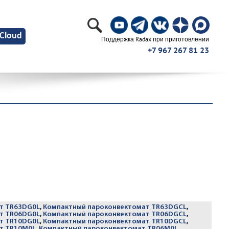
Cloud
Поддержка Radax при приготовлении
+7 967 267 81 23
т TR63DG0L
,
Компактный пароконвектомат TR63DGCL
,
т TR06DG0L
,
Компактный пароконвектомат TR06DGCL
,
т TR10DG0L
,
Компактный пароконвектомат TR10DGCL
,
т TR10M0L
,
Компактный пароконвектомат TR06M0L
,