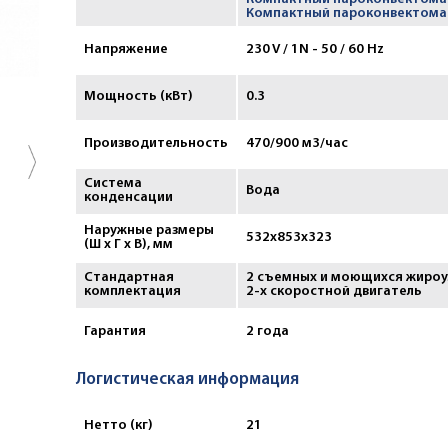
Компактный пароконвектома
Напряжение
230 V / 1N - 50 / 60 Hz
Мощность (кВт)
0.3
Производительность
470/900 м3/час
Система
Вода
конденсации
Наружные размеры
532x853x323
(Ш х Г х В), мм
Стандартная
2 съемных и моющихся жироу
комплектация
2-х скоростной двигатель
Гарантия
2 года
Логистическая информация
Нетто (кг)
21