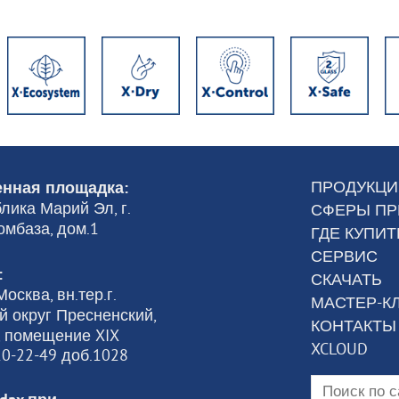
ПРОДУКЦИ
нная площадка:
лика Марий Эл, г.
СФЕРЫ П
омбаза, дом.1
ГДЕ КУПИТ
СЕРВИС
:
СКАЧАТЬ
осква, вн.тер.г.
МАСТЕР-К
 округ Пресненский,
КОНТАКТЫ
6, помещение XIX
XCLOUD
120-22-49 доб.1028