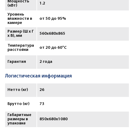
Мощность
1.2
(кВт)
Уровень
влажности в
от 50 до 95%
камере
Размер (Ш х Г
560x680x865
х В), мм
Температура
от 20 до 60°С
расстойки
Гарантия
2 года
Логистическая информация
Нетто (кг)
26
Брутто (кг)
73
Габаритные
размеры в
850х680х1080
упаковке