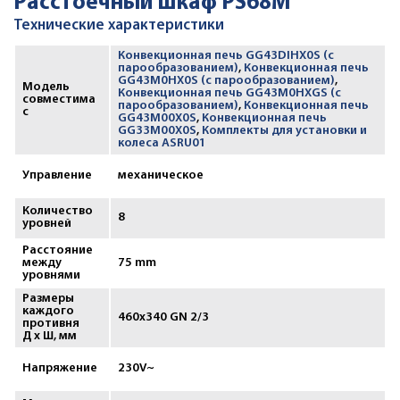
Расстоечный шкаф PS68M
Технические характеристики
Конвекционная печь GG43DIHX0S (с
парообразованием)
,
Конвекционная печь
GG43M0HX0S (с парообразованием)
,
Модель
Конвекционная печь GG43M0HXGS (с
совместима
парообразованием)
,
Конвекционная печь
с
GG43M00X0S
,
Конвекционная печь
GG33M00X0S
,
Комплекты для установки и
колеса ASRU01
Управление
механическое
Количество
8
уровней
Расстояние
между
75 mm
уровнями
Размеры
каждого
460x340 GN 2/3
противня
Д х Ш, мм
Напряжение
230V~