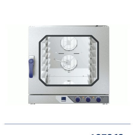
ASWT02
УМЯГЧИТЕЛЬ ВОДЫ 3,5
43473
Цена
руб
ДОБАВИТЬ
ASWT03
УМЯГЧИТЕЛЬ ВОДЫ 7,0
64264
Цена
руб