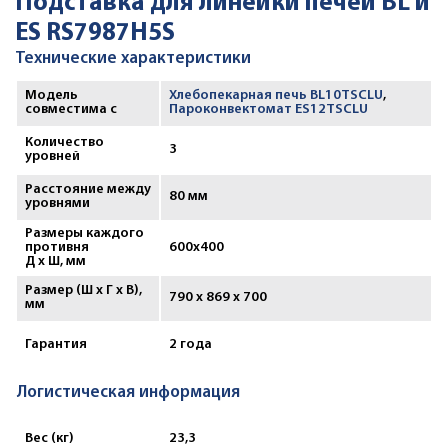
Подставка для линейки печей BL и
ES RS7987H5S
Технические характеристики
Модель
Хлебопекарная печь BL10TSCLU
,
совместима с
Пароконвектомат ES12TSCLU
Количество
3
уровней
Расстояние между
80 мм
уровнями
Размеры каждого
противня
600x400
Д х Ш, мм
Размер (Ш х Г х В),
790 x 869 x 700
мм
Гарантия
2 года
Логистическая информация
Вес (кг)
23,3