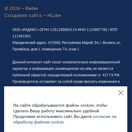
© 2026 — Radax
Создание сайта —
HCube
ООО «РАДАКС» ОГРН 1201200004114 ИНН 1224007780 / КПП
122401001
Юридический адрес: 425000, Республика Марий Эл, г. Волжск, ул.
Промбаза, дом 1, помещение 7А, этаж 1
Данный интернет-сайт носит исключительно информационный
характер, и информация, размещенная на нём, не является
публичной офертой, определяемой положениями ст. 437 ГК РФ.
Производитель оставляет за собой право вносить изменения в
конструкцию, дизайн и комплектацию без предварительного
уведомления. За актуальной информацией просьба обращаться к
официальному дилеру.
На сайте обрабатываются файлы cookies, чтобы
сделать Вашу работу максимально удобной.
Изображение продукции может отличаться от фактического вида.
Продолжая использовать сайт, Вы даете
согласие на
Интерьерные иллюстрации и примеры использования
обработку файлов cookies
.
оборудования являются вариантами эксплуатации. Просим