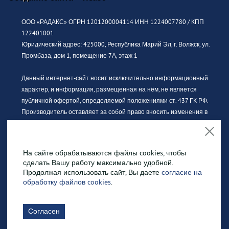
ООО «РАДАКС» ОГРН 1201200004114 ИНН 1224007780 / КПП
122401001
Юридический адрес: 425000, Республика Марий Эл, г. Волжск, ул.
Промбаза, дом 1, помещение 7А, этаж 1
Данный интернет-сайт носит исключительно информационный
характер, и информация, размещенная на нём, не является
публичной офертой, определяемой положениями ст. 437 ГК РФ.
Производитель оставляет за собой право вносить изменения в
конструкцию, дизайн и комплектацию без предварительного
уведомления. За актуальной информацией просьба обращаться к
официальному дилеру.
На сайте обрабатываются файлы cookies, чтобы
сделать Вашу работу максимально удобной.
Изображение продукции может отличаться от фактического вида.
Продолжая использовать сайт, Вы даете
согласие на
Интерьерные иллюстрации и примеры использования
обработку файлов cookies
.
оборудования являются вариантами эксплуатации. Просим
внимательно знакомиться с техническими характеристиками
Согласен
оборудования.