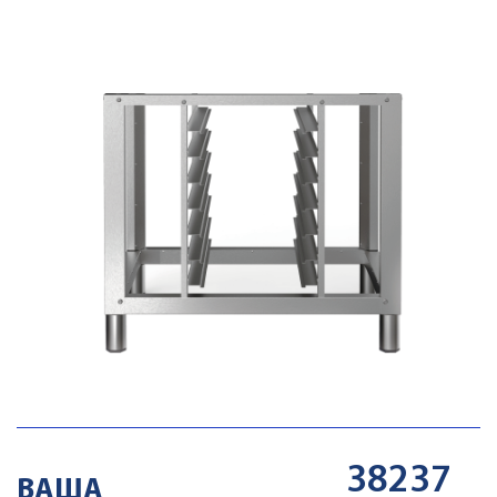
ASWT02
УМЯГЧИТЕЛЬ ВОДЫ 3,5
43473
Цена
руб
ДОБАВИТЬ
ASWT03
УМЯГЧИТЕЛЬ ВОДЫ 7,0
38237
64264
Цена
руб
ВАША