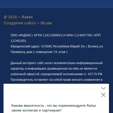
© 2026 — Radax
Создание сайта —
HCube
ООО «РАДАКС» ОГРН 1201200004114 ИНН 1224007780 / КПП
122401001
Юридический адрес: 425000, Республика Марий Эл, г. Волжск, ул.
Промбаза, дом 1, помещение 7А, этаж 1
Данный интернет-сайт носит исключительно информационный
характер, и информация, размещенная на нём, не является
публичной офертой, определяемой положениями ст. 437 ГК РФ.
Производитель оставляет за собой право вносить изменения в
конструкцию, дизайн и комплектацию без предварительного
уведомления. За актуальной информацией просьба обращаться к
официальному дилеру.
На сайте обрабатываются файлы cookies, чтобы
сделать Вашу работу максимально удобной.
Какова вероятность , что вы порекомендуете Radax
Изображение продукции может отличаться от фактического вида.
Продолжая использовать сайт, Вы даете
согласие на
своим коллегам и партнерам?
Интерьерные иллюстрации и примеры использования