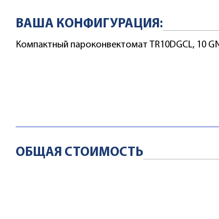
ВАША КОНФИГУРАЦИЯ:
ASWT02
Компактный пароконвектомат TR10DGCL, 10 GN 
УМЯГЧИТЕЛЬ ВОДЫ 3,5
43473
Цена
руб
ДОБАВИТЬ
ОБЩАЯ СТОИМОСТЬ
ASWT03
УМЯГЧИТЕЛЬ ВОДЫ 7,0
64264
Цена
руб