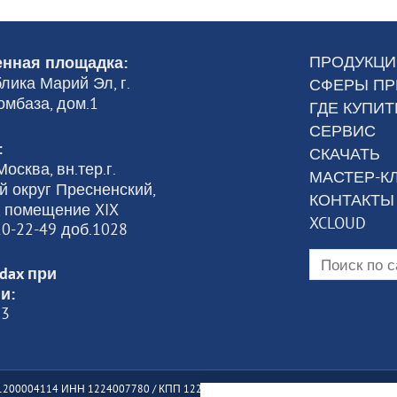
ПРОДУКЦИ
нная площадка:
лика Марий Эл, г.
СФЕРЫ П
омбаза, дом.1
ГДЕ КУПИТ
СЕРВИС
:
СКАЧАТЬ
осква, вн.тер.г.
МАСТЕР-К
 округ Пресненский,
КОНТАКТЫ
6, помещение XIX
XCLOUD
120-22-49 доб.1028
dax при
и:
23
200004114 ИНН 1224007780 / КПП 122401001