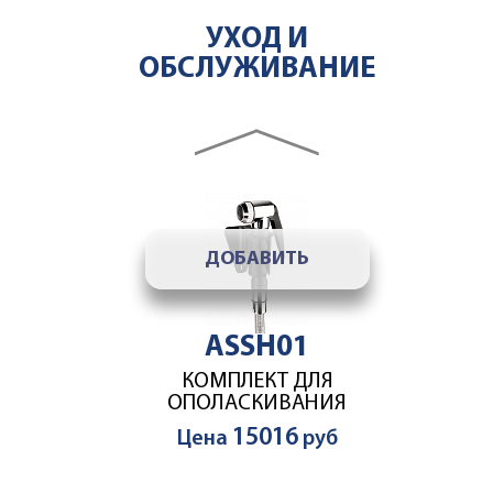
ASWT03
УХОД И
УМЯГЧИТЕЛЬ ВОДЫ 7,0
ОБСЛУЖИВАНИЕ
64264
Цена
руб
accesories slider
ДОБАВИТЬ
ASSH01
КОМПЛЕКТ ДЛЯ
ОПОЛАСКИВАНИЯ
15016
Цена
руб