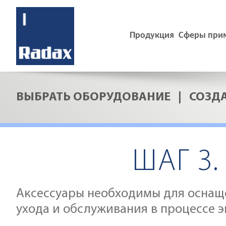
ДОБАВИТЬ
Продукция
Сферы при
ASWT02
УМЯГЧИТЕЛЬ ВОДЫ 3,5
ВЫБРАТЬ ОБОРУДОВАНИЕ
|
СОЗД
43473
Цена
руб
Конфигуратор
ШАГ 3
ДОБАВИТЬ
Аксессуары необходимы для оснащ
ухода и обслуживания в процессе э