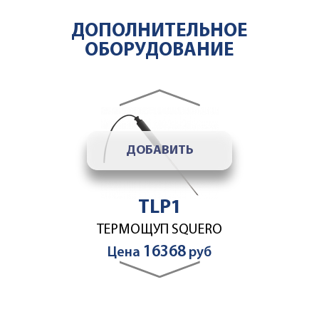
ДОПОЛНИТЕЛЬНОЕ
ОБОРУДОВАНИЕ
ДОБАВИТЬ
accesories slider
ASWT02
УМЯГЧИТЕЛЬ ВОДЫ 3,5
ДОБАВИТЬ
43473
Цена
руб
TLP1
ТЕРМОЩУП SQUERO
16368
Цена
руб
ДОБАВИТЬ