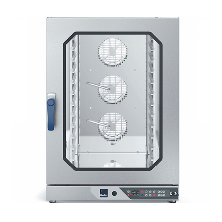
ASWT02
УМЯГЧИТЕЛЬ ВОДЫ 3,5
43473
Цена
руб
ДОБАВИТЬ
ASWT03
УМЯГЧИТЕЛЬ ВОДЫ 7,0
64264
Цена
руб