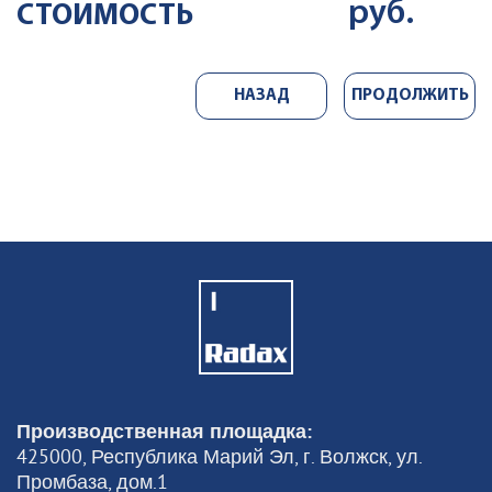
руб.
СТОИМОСТЬ
ДОБАВИТЬ
НАЗАД
ПРОДОЛЖИТЬ
ASWT01
КРЫШКА УМЯГЧИТЕЛЯ
ВОДЫ
12302
Цена
руб
Производственная площадка:
425000, Республика Марий Эл, г. Волжск, ул.
Промбаза, дом.1