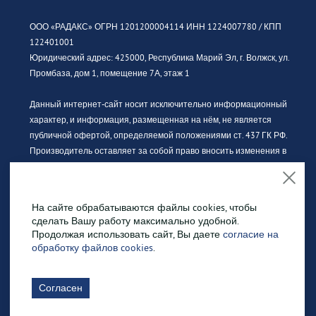
ООО «РАДАКС» ОГРН 1201200004114 ИНН 1224007780 / КПП
122401001
Юридический адрес: 425000, Республика Марий Эл, г. Волжск, ул.
Промбаза, дом 1, помещение 7А, этаж 1
Данный интернет-сайт носит исключительно информационный
характер, и информация, размещенная на нём, не является
публичной офертой, определяемой положениями ст. 437 ГК РФ.
Производитель оставляет за собой право вносить изменения в
конструкцию, дизайн и комплектацию без предварительного
уведомления. За актуальной информацией просьба обращаться к
официальному дилеру.
На сайте обрабатываются файлы cookies, чтобы
сделать Вашу работу максимально удобной.
Изображение продукции может отличаться от фактического вида.
Продолжая использовать сайт, Вы даете
согласие на
Интерьерные иллюстрации и примеры использования
обработку файлов cookies
.
оборудования являются вариантами эксплуатации. Просим
внимательно знакомиться с техническими характеристиками
Согласен
оборудования.